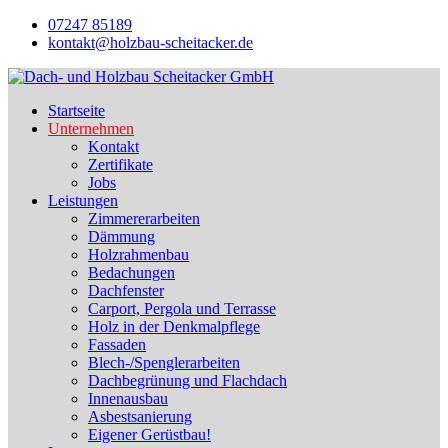
07247 85189
kontakt@holzbau-scheitacker.de
Startseite
Unternehmen
Kontakt
Zertifikate
Jobs
Leistungen
Zimmererarbeiten
Dämmung
Holzrahmenbau
Bedachungen
Dachfenster
Carport, Pergola und Terrasse
Holz in der Denkmalpflege
Fassaden
Blech-/Spenglerarbeiten
Dachbegrünung und Flachdach
Innenausbau
Asbestsanierung
Eigener Gerüstbau!