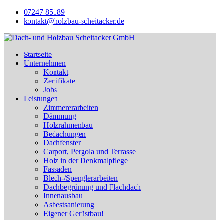
07247 85189
kontakt@holzbau-scheitacker.de
Startseite
Unternehmen
Kontakt
Zertifikate
Jobs
Leistungen
Zimmererarbeiten
Dämmung
Holzrahmenbau
Bedachungen
Dachfenster
Carport, Pergola und Terrasse
Holz in der Denkmalpflege
Fassaden
Blech-/Spenglerarbeiten
Dachbegrünung und Flachdach
Innenausbau
Asbestsanierung
Eigener Gerüstbau!